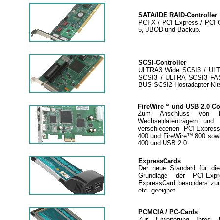
SATA/IDE RAID-Controller
PCI-X / PCI-Express / PCI C
5, JBOD und Backup.
SCSI-Controller
ULTRA3 Wide SCSI3 / UL
SCSI3 / ULTRA SCSI3 FA
BUS SCSI2 Hostadapter Kit
FireWire™ und USB 2.0 Con
Zum Anschluss von DV
Wechseldatenträgern und 
verschiedenen PCI-Expres
400 und FireWire™ 800 sowi
400 und USB 2.0.
ExpressCards
Der neue Standard für die
Grundlage der PCI-Exp
ExpressCard besonders zum
etc. geeignet.
PCMCIA / PC-Cards
Zur Erweiterung Ihres 